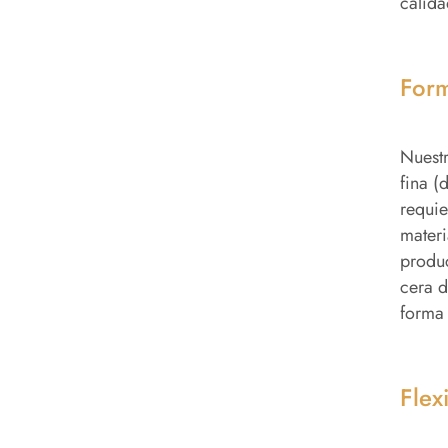
calida
Form
Nuestr
fina (
requie
materi
produc
cera d
forma 
Flex