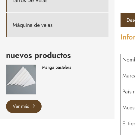
Tarros De Velas
Des
Máquina de velas
Info
nuevos productos
Nomb
Manga pastelera
Marc
País n
Ver más
Mues
El ti