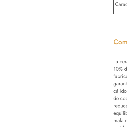
Carac
Comp
La cer
10% de
fabric
garant
cálido
de coc
reduce
equili
mala r