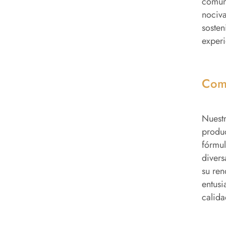
comune
nociva
sosten
experi
Como
Nuestr
produc
fórmul
divers
su ren
entusi
calida