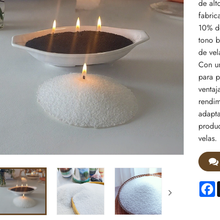
de alt
fabric
10% de
tono b
de vel
Con un
para p
ventaj
rendim
adapta
produc
velas.
F