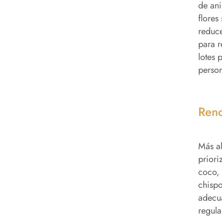
de ani
flores
reduce
para r
lotes 
person
Rend
Más al
priori
coco, 
chispo
adecua
regula