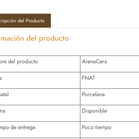
cripción del Producto
rmación del producto
re del producto
ArenaCera
a
FNAT
atal
Porcelana
tra
Disponible
empo de entrega
Poco tiempo