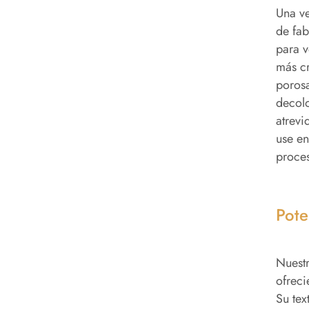
Una ve
de fab
para v
más cr
porosa
decolo
atrevi
use en
proces
Pote
Nuestr
ofreci
Su tex